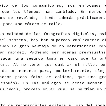
bito de los consumidores, nos enfocamos 
e que los tiempos han cambiado. En menos 
tos de revelado, siendo además prácticament
s para una cámara de rollo.
la calidad de las fotografías digitales, as
del sistema, hoy han superado ampliamente a
enen la gran ventaja de no deteriorarse co
an rapidez. Pudiendo ser además previsuali
 sacar una segunda toma en caso que la an
guno. Al no tener que cambiar el rollo, pe
 de un momento para, posteriormente, ele
sacar pocas fotos de calidad, que una gr
después). En las análogas se debía mandar 
sultados, proceso en el cual se perdían un 
cho de recomendarles evitéis el uso del zoom