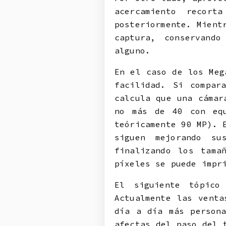
acercamiento recort
posteriormente. Mient
captura, conservand
alguno.
En el caso de los Meg
facilidad. Si compar
calcula que una cámar
no más de 40 con equ
teóricamente 90 MP). 
siguen mejorando su
finalizando los tama
píxeles se puede impr
El siguiente tópico
Actualmente las venta
día a día más persona
afectas del paso del 