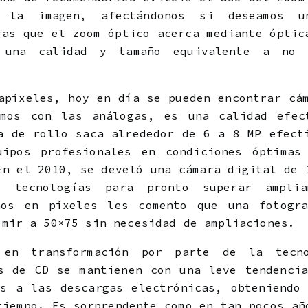
a la imagen, afectándonos si deseamos u
ras que el zoom óptico acerca mediante óptic
o una calidad y tamaño equivalente a no u
apíxeles, hoy en día se pueden encontrar cá
amos con las análogas, es una calidad efec
a de rollo saca alrededor de 6 a 8 MP efect
ipos profesionales en condiciones óptimas
En el 2010, se develó una cámara digital de 
s tecnologías para pronto superar ampli
ños en píxeles les comento que una fotogr
imir a 50×75 sin necesidad de ampliaciones.
 en transformación por parte de la tecn
s de CD se mantienen con una leve tendenci
s a las descargas electrónicas, obteniendo
tiempo. Es sorprendente como en tan pocos añ