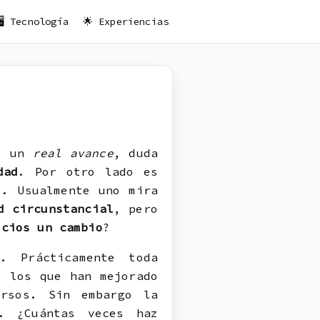
🖥️ Tecnología
🌟 Experiencias
s un
real avance
, duda
dad
. Por otro lado es
«. Usualmente uno mira
d circunstancial
, pero
icios un cambio
?
. Prácticamente toda
, los que han mejorado
ursos. Sin embargo la
. ¿Cuántas veces haz