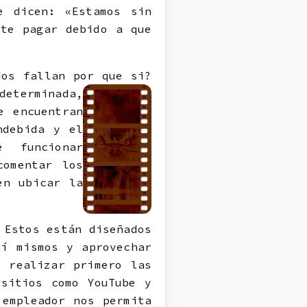
e dicen: «Estamos sin
ite pagar debido a que
dos fallan por que
si?
determinada,
e encuentran
ndebida y el
 funcionar
comentar los
en ubicar la
 Estos están diseñados
sí mismos y aprovechar
, realizar primero las
 sitios como YouTube y
 empleador nos permita