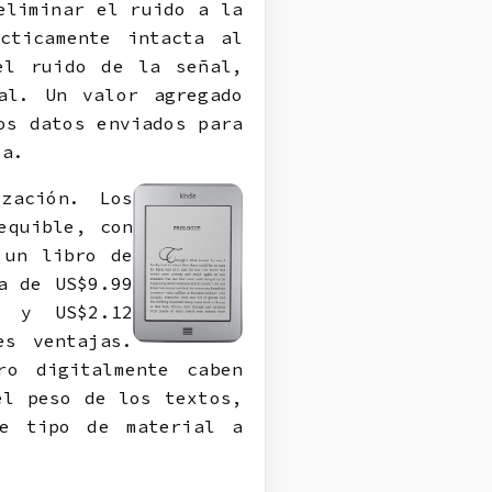
eliminar el ruido a la
cticamente intacta al
el ruido de la señal,
al. Un valor agregado
os datos enviados para
ta.
zación. Los
equible, con
 un libro de
a de US$9.99
0 y US$2.12
es ventajas.
ro digitalmente caben
el peso de los textos,
te tipo de material a