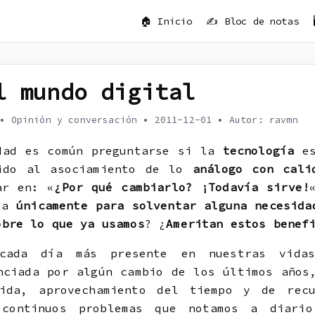
🏠 Inicio
✍️ Bloc de notas
d
l mundo digital
•
Opinión y conversación
•
2011-12-01
•
Autor: ravmn
dad es común preguntarse si la
tecnología
e
ido al asociamiento de lo
análogo con cali
ar en: «
¿Por qué cambiarlo? ¡Todavía sirve!
gía
únicamente para solventar alguna necesida
obre lo que ya usamos
? ¿
Ameritan estos benef
cada día más presente en nuestras vidas
nciada por algún cambio de los últimos años
ida, aprovechamiento del tiempo y de rec
 continuos problemas que notamos a diario