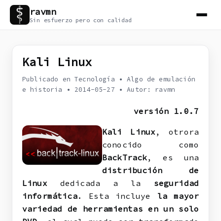
ravmn
Sin esfuerzo pero con calidad
Kali Linux
Publicado en Tecnología
•
Algo de emulación
e historia
•
2014-05-27
•
Autor: ravmn
versión 1.0.7
Kali Linux
, otrora
conocido como
BackTrack
, es una
distribución de
Linux
dedicada a la
seguridad
informática
. Esta incluye
la mayor
variedad de herramientas en un solo