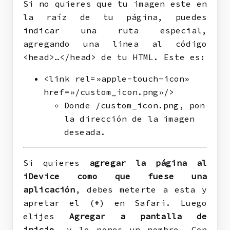
Si no quieres que tu imagen este en
la raíz de tu página, puedes
indicar una ruta especial,
agregando una linea al código
<head>…</head> de tu HTML. Este es:
<link rel=»apple-touch-icon»
href=»/custom_icon.png»/>
Donde /custom_icon.png, pon
la dirección de la imagen
deseada.
Si quieres
agregar la página al
iDevice como que fuese una
aplicación
, debes meterte a esta y
apretar el (
+
) en Safari. Luego
elijes
Agregar a pantalla de
inicio
, y le pones un nombre. Con