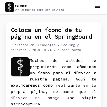
ravmn
Sin esfuerzo pero con calidad
Coloca un ícono de tu
página en el SpringBoard
Publicado en Tecnología
•
Hacking y
hardware
•
2010-10-24
•
Autor: ravmn
Muchos de ustedes se
preguntarán como
añadimos
un ícono para el iDevice a
nuestra página.
Aquí
te
explicaremos como
realizarlo en tu
propia página, de modo que el
iDevice no ponga una simple
microcaptura.