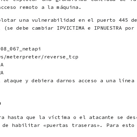
acceso remoto a la máquina.
plotar una vulnerabilidad en el puerto 445 d
t (se debe cambiar IPVICTIMA e IPNUESTRA por
s08_067_netapi
ws/meterpreter/reverse_tcp
MA
RA
l ataque y debiera darnos acceso a una línea
n
ra hasta que la víctima o el atacante se des
 de habilitar «puertas traseras». Para esto