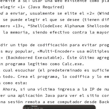
permite a SET usar una web existente como pl
 elegir «1» (Java Required)
ad
a enviar, usualmente se elite el «2» (Wind
o se puede elegir el que se desee (tienen di
úmero «13», “ShellCodeExec Alphanum Shellcod
e la memoria, siendo efectivo contra la mayo
idir un tipo de codificación para evitar pro
es muy popular, «Multi-Encoder» usa múltiple
6» (Backdoored Executable). Éste último agre
un programa legítimo como Calc.exe.
l cual escuchar (el predeterminado es sufici
a todo. Crea el programa, lo codifica y lo e
a como esta:
. Ahora, si una víctima ingresa a la IP de n
rer una aplicación Java para ver el sitio co
una sesión remota a ese computador desde Bac