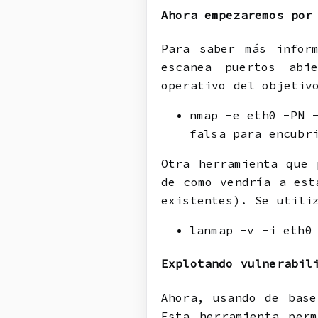
Ahora empezaremos por
Para saber más infor
escanea puertos abi
operativo del objetiv
nmap -e eth0 -PN 
falsa para encubr
Otra herramienta que 
de como vendría a est
existentes). Se utili
lanmap -v -i eth0
Explotando vulnerabil
Ahora, usando de base
Esta herramienta per