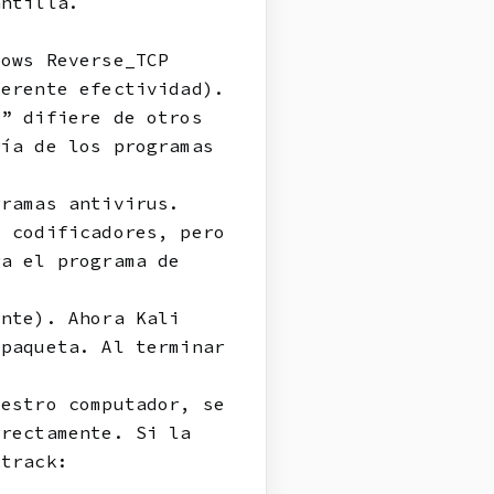
antilla.
ows Reverse_TCP
ferente efectividad).
e” difiere de otros
ría de los programas
gramas antivirus.
s codificadores, pero
ga el programa de
ente). Ahora Kali
mpaqueta. Al terminar
uestro computador, se
rrectamente. Si la
ktrack: