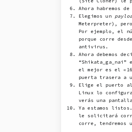
(Site Cloner) le 
Ahora habremos de
Elegimos un
paylo
Meterpreter), per
Por ejemplo, el n
porque corre desd
antivirus.
Ahora debemos dec
“Shikata_ga_nai” 
el mejor es el «1
puerta trasera a 
Elige el puerto a
Linux lo configur
verás una pantall
Ya estamos listos
le solicitará cor
corre, tendremos 