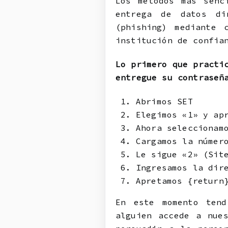
Los métodos más senc
entrega de datos di
(phishing) mediante 
institución de confia
Lo primero que practi
entregue su contraseñ
Abrimos SET
Elegimos «1» y ap
Ahora seleccionam
Cargamos la númer
Le sigue «2» (Sit
Ingresamos la dir
Apretamos {return
En este momento ten
alguien accede a nue