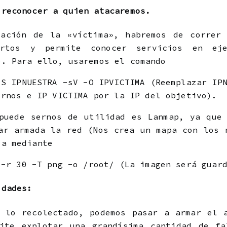
 reconocer a quien atacaremos.
mación de la «víctima», habremos de correr 
ertos y permite conocer servicios en ej
o. Para ello, usaremos el comando
-S IPNUESTRA -sV -O IPVICTIMA (Reemplazar IP
irnos e IP VICTIMA por la IP del objetivo).
puede sernos de utilidad es Lanmap, ya que
ar armada la red (Nos crea un mapa con los 
za mediante
 -r 30 -T png -o /root/ (La imagen será guar
idades:
 lo recolectado, podemos pasar a armar el 
mite explotar una grandísima cantidad de fa