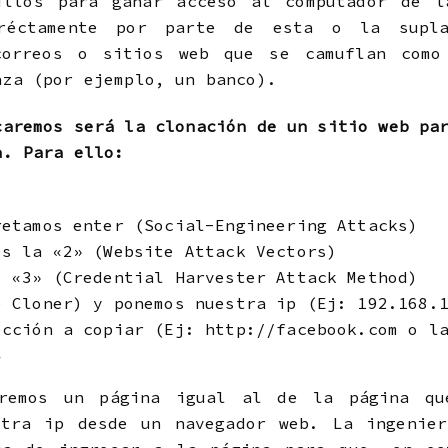
illos para ganar acceso al computador de l
réctamente por parte de esta o la supla
correos o sitios web que se camuflan como
nza (por ejemplo, un banco).
caremos será la clonación de un sitio web pa
a. Para ello:
retamos enter (Social-Engineering Attacks)
os la «2» (Website Attack Vectors)
o «3» (Credential Harvester Attack Method)
e Cloner) y ponemos nuestra ip (Ej: 192.168.
ección a copiar (Ej: http://facebook.com o l
}
dremos un página igual al de la página qu
stra ip desde un navegador web. La ingenier