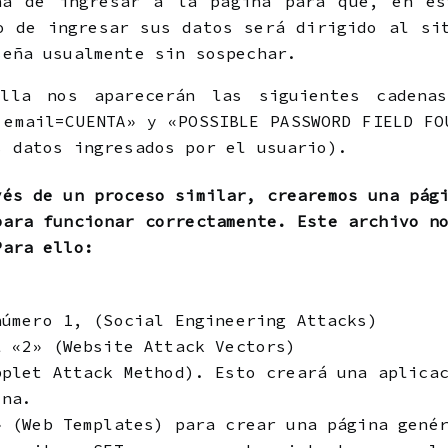
na de ingresar a la página para que, en es
o de ingresar sus datos será dirigido al si
seña usualmente sin sospechar.
lla nos aparecerán las siguientes cadena
 email=CUENTA» y «POSSIBLE PASSWORD FIELD FO
s datos ingresados por el usuario).
vés de un proceso similar, crearemos una pág
para funcionar correctamente. Este archivo n
Para ello:
número 1, (Social Engineering Attacks)
l «2» (Website Attack Vectors)
pplet Attack Method). Esto creará una aplica
ina.
» (Web Templates) para crear una página gené