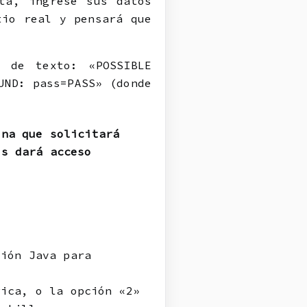
ta, ingrese sus datos
tio real y pensará que
s de texto: «POSSIBLE
UND: pass=PASS» (donde
ina que solicitará
os dará acceso
ción Java para
rica, o la opción «2»