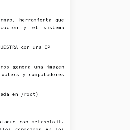
nmap, herramienta que
ecución y el sistema
NUESTRA con una IP
 nos genera una imagen
routers y computadores
dada en /root)
ataque con metasploit.
llos conocidos en los