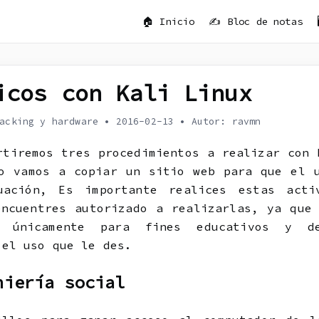
🏠 Inicio
✍️ Bloc de notas
d
icos con Kali Linux
acking y hardware
•
2016-02-13
•
Autor: ravmn
rtiremos tres procedimientos a realizar con 
o vamos a copiar un sitio web para que el 
uación, Es importante realices estas acti
ncuentres autorizado a realizarlas, ya que
s únicamente para fines educativos y de
 el uso que le des.
niería social